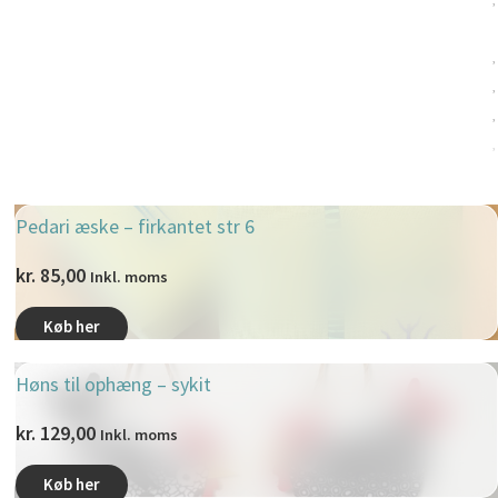
Pedari æske – firkantet str 6
kr.
85,00
Inkl. moms
Køb her
Høns til ophæng – sykit
kr.
129,00
Inkl. moms
Køb her