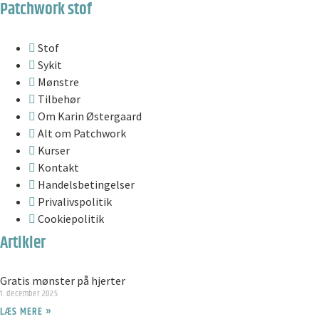
Patchwork stof
Stof
Sykit
Mønstre
Tilbehør
Om Karin Østergaard
Alt om Patchwork
Kurser
Kontakt
Handelsbetingelser
Privalivspolitik
Cookiepolitik
Artikler
Gratis mønster på hjerter
1. december 2025
LÆS MERE »