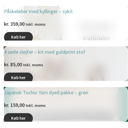
Påskeløber med kyllinger – sykit
kr.
359,00
Inkl. moms
Køb her
4 søde sløjfer – kit med guldprint stof
kr.
85,00
Inkl. moms
Køb her
Japansk Tochio Yarn dyed pakke – grøn
kr.
159,00
Inkl. moms
Køb her