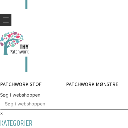
kr.
0,00
0
Kurv
kr.
0,00
0
Kurv
PATCHWORK STOF
PATCHWORK MØNSTRE
Søg i webshoppen
×
KATEGORIER