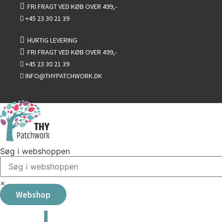
Videre
FRI FRAGT VED KØB OVER 499,-
til
+45 23 30 21 39
indhold
HURTIG LEVERING
FRI FRAGT VED KØB OVER 499,-
+45 23 30 21 39
INFO@THYPATCHWORK.DK
Søg i webshoppen
×
Webshop