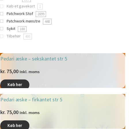
Køb et gavekort
1
Patchwork Stof
2899
Patchwork mønstre
448
Sykit
188
Tilbehør
400
Pedari æske – sekskantet str 5
kr.
75,00
Inkl. moms
Køb her
Pedari æske – firkantet str 5
kr.
75,00
Inkl. moms
Køb her