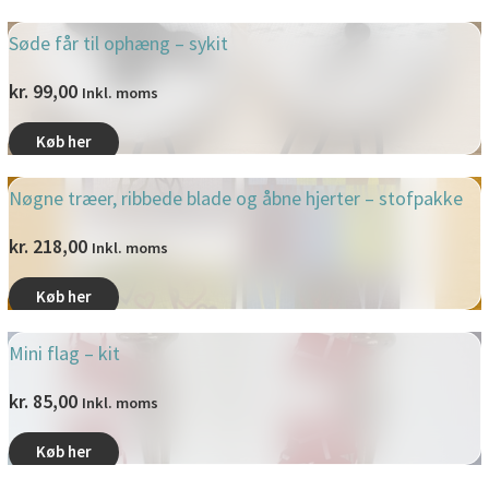
Søde får til ophæng – sykit
kr.
99,00
Inkl. moms
Køb her
Nøgne træer, ribbede blade og åbne hjerter – stofpakke
kr.
218,00
Inkl. moms
Køb her
Mini flag – kit
kr.
85,00
Inkl. moms
Køb her