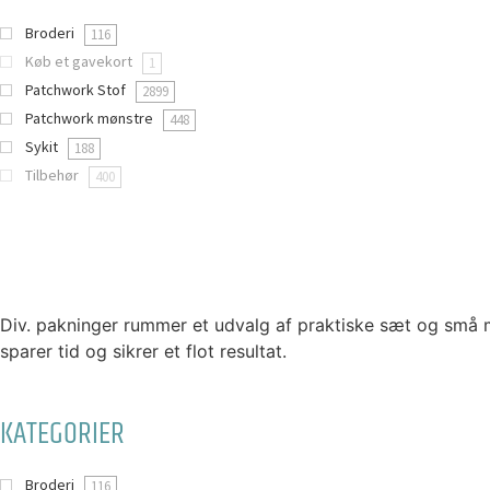
Broderi
116
Køb et gavekort
1
Patchwork Stof
2899
Patchwork mønstre
448
Sykit
188
Tilbehør
400
Div. pakninger rummer et udvalg af praktiske sæt og små m
sparer tid og sikrer et flot resultat.
KATEGORIER
Broderi
116