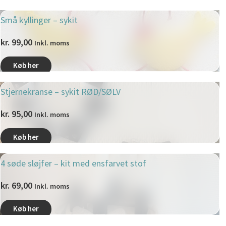
Små kyllinger – sykit
kr.
99,00
Inkl. moms
Køb her
Stjernekranse – sykit RØD/SØLV
kr.
95,00
Inkl. moms
Køb her
4 søde sløjfer – kit med ensfarvet stof
kr.
69,00
Inkl. moms
Køb her