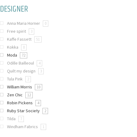
DESIGNER
Anna Maria Horner
0
Free spirit
3
Kaffe Fassett
51
Kokka
0
Moda
72
Odille Bailleoul
4
Quilt my design
3
Tula Pink
2
William Morris
10
Zen Chic
12
Robin Pickens
4
Ruby Star Society
2
Tilda
7
Windham Fabrics
1