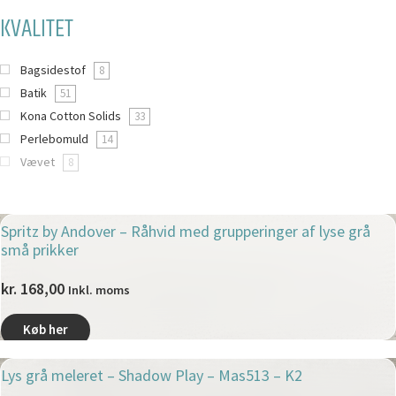
KVALITET
Bagsidestof
8
Batik
51
Kona Cotton Solids
33
Perlebomuld
14
Vævet
8
Spritz by Andover – Råhvid med grupperinger af lyse grå
små prikker
kr.
168,00
Inkl. moms
Køb her
Lys grå meleret – Shadow Play – Mas513 – K2