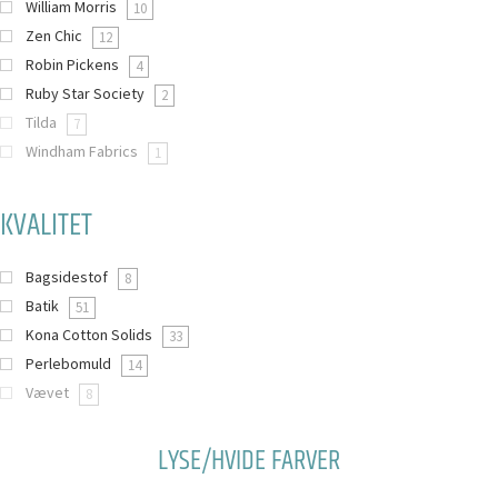
William Morris
10
Zen Chic
12
Robin Pickens
4
Ruby Star Society
2
Tilda
7
Windham Fabrics
1
KVALITET
Bagsidestof
8
Batik
51
Kona Cotton Solids
33
Perlebomuld
14
Vævet
8
LYSE/HVIDE FARVER