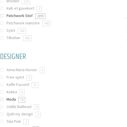
Broderi
116
Køb et gavekort
1
Patchwork Stof
2899
Patchwork mønstre
448
Sykit
188
Tilbehør
400
DESIGNER
Anna Maria Horner
0
Free spirit
3
Kaffe Fassett
51
Kokka
0
Moda
72
Odille Bailleoul
4
Quilt my design
3
Tula Pink
2