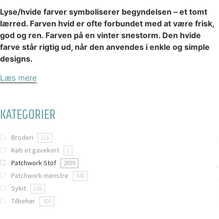
Lyse/hvide farver symboliserer begyndelsen – et tomt
lærred. Farven hvid er ofte forbundet med at være frisk,
god og ren. Farven på en vinter snestorm. Den hvide
farve står rigtig ud, når den anvendes i enkle og simple
designs.
Læs mere
KATEGORIER
Broderi
116
Køb et gavekort
1
Patchwork Stof
2899
Patchwork mønstre
448
Sykit
188
Tilbehør
400