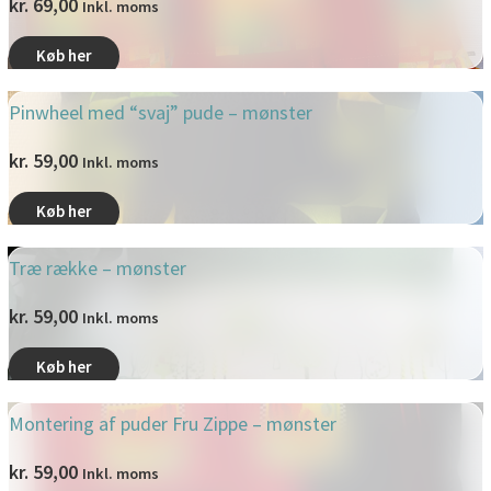
kr.
69,00
Inkl. moms
Køb her
Pinwheel med “svaj” pude – mønster
kr.
59,00
Inkl. moms
Køb her
Træ række – mønster
kr.
59,00
Inkl. moms
Køb her
Montering af puder Fru Zippe – mønster
kr.
59,00
Inkl. moms