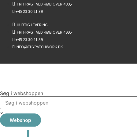
Videre
FRI FRAGT VED KØB OVER 499,-
til
+45 23 30 21 39
indhold
HURTIG LEVERING
FRI FRAGT VED KØB OVER 499,-
+45 23 30 21 39
INFO@THYPATCHWORK.DK
Søg i webshoppen
×
Webshop