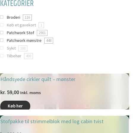
KATEGORIER
Broderi
116
Køb et gavekort
1
Patchwork Stof
2901
Patchwork mønstre
448
Sykit
188
Tilbehør
400
Håndsyede cirkler quilt – mønster
kr.
59,00
Inkl. moms
Køb her
Stofpakke til strimmelblok med log cabin tvist