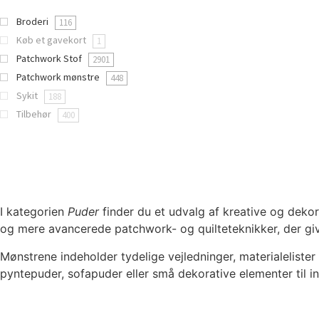
Broderi
116
Køb et gavekort
1
Patchwork Stof
2901
Patchwork mønstre
448
Sykit
188
Tilbehør
400
I kategorien
Puder
finder du et udvalg af kreative og deko
og mere avancerede patchwork- og quilteteknikker, der give
Mønstrene indeholder tydelige vejledninger, materialeliste
pyntepuder, sofa­puder eller små dekorative elementer til in