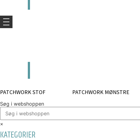
kr.
0,00
0
Kurv
kr.
0,00
0
Kurv
PATCHWORK STOF
PATCHWORK MØNSTRE
Søg i webshoppen
×
KATEGORIER