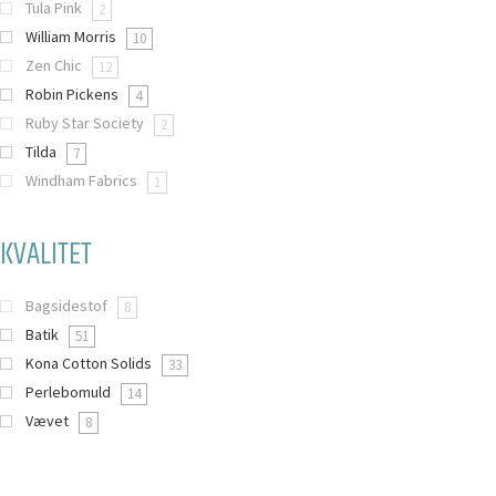
Tula Pink
2
William Morris
10
Zen Chic
12
Robin Pickens
4
Ruby Star Society
2
Tilda
7
Windham Fabrics
1
KVALITET
Bagsidestof
8
Batik
51
Kona Cotton Solids
33
Perlebomuld
14
Vævet
8