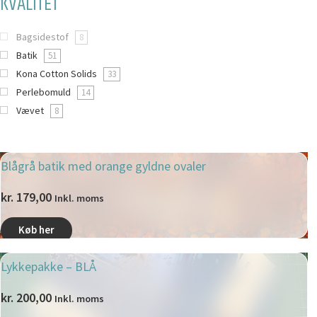
KVALITET
Bagsidestof
8
Batik
51
Kona Cotton Solids
33
Perlebomuld
14
Vævet
8
Blågrå batik med orange gyldne ovaler
kr.
179,00
Inkl. moms
Køb her
Lykkepakke – BLÅ
kr.
200,00
Inkl. moms