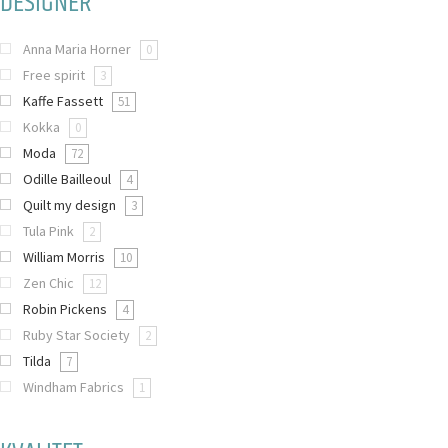
DESIGNER
Anna Maria Horner
0
Free spirit
3
Kaffe Fassett
51
Kokka
0
Moda
72
Odille Bailleoul
4
Quilt my design
3
Tula Pink
2
William Morris
10
Zen Chic
12
Robin Pickens
4
Ruby Star Society
2
Tilda
7
Windham Fabrics
1