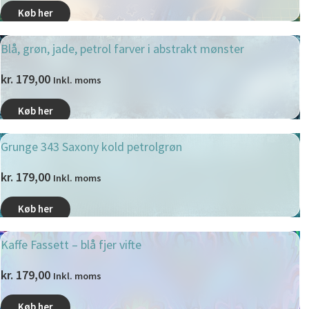
Køb her
Blå, grøn, jade, petrol farver i abstrakt mønster
kr.
179,00
Inkl. moms
Køb her
Grunge 343 Saxony kold petrolgrøn
kr.
179,00
Inkl. moms
Køb her
Kaffe Fassett – blå fjer vifte
kr.
179,00
Inkl. moms
Køb her