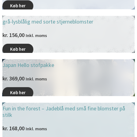
Køb her
grå-lysblålig med sorte stjerneblomster
kr.
156,00
Inkl. moms
Køb her
Japan Hello stofpakke
kr.
369,00
Inkl. moms
Køb her
Fun in the forest – Jadeblå med små fine blomster på
stilk
kr.
168,00
Inkl. moms