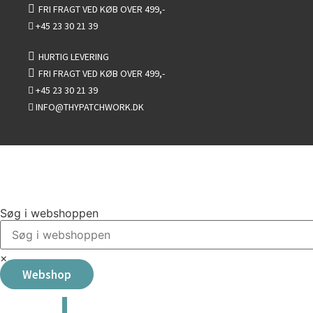
Videre
FRI FRAGT VED KØB OVER 499,-
til
+45 23 30 21 39
indhold
HURTIG LEVERING
FRI FRAGT VED KØB OVER 499,-
+45 23 30 21 39
INFO@THYPATCHWORK.DK
Søg i webshoppen
×
Webshop