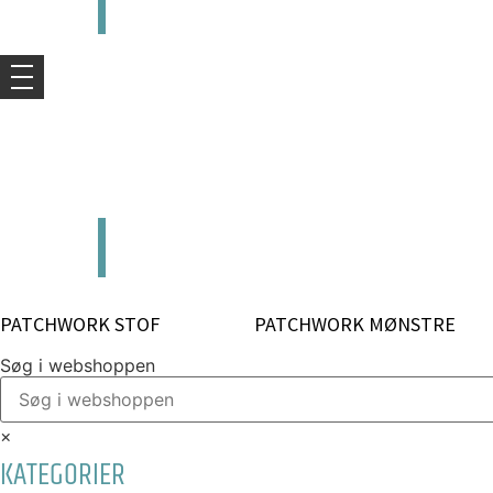
kr.
0,00
0
Kurv
kr.
0,00
0
Kurv
PATCHWORK STOF
PATCHWORK MØNSTRE
Søg i webshoppen
×
KATEGORIER