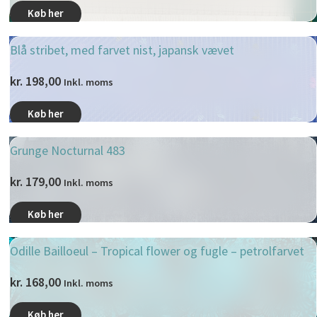
Køb her
Blå stribet, med farvet nist, japansk vævet
kr.
198,00
Inkl. moms
Køb her
Grunge Nocturnal 483
kr.
179,00
Inkl. moms
Køb her
Odille Bailloeul – Tropical flower og fugle – petrolfarvet
kr.
168,00
Inkl. moms
Køb her