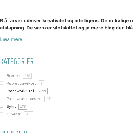
Blå farver udviser kreativitet og intelligens. De er kølige
afslapning. De sænker stofskiftet og jo mere bleg den blå f
Læs mere
KATEGORIER
Broderi
116
Køb et gavekort
1
Patchwork Stof
2899
Patchwork mønstre
448
Sykit
188
Tilbehør
400