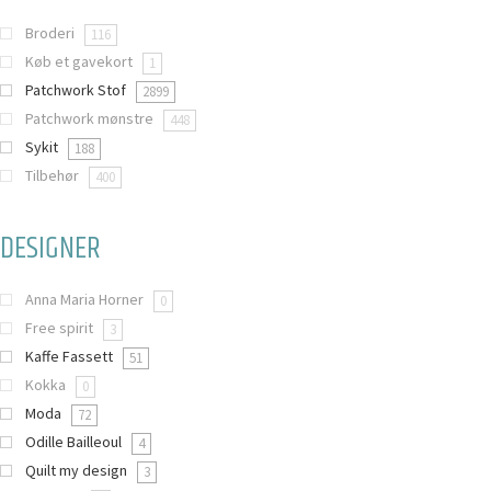
Broderi
116
Køb et gavekort
1
Patchwork Stof
2899
Patchwork mønstre
448
Sykit
188
Tilbehør
400
DESIGNER
Anna Maria Horner
0
Free spirit
3
Kaffe Fassett
51
Kokka
0
Moda
72
Odille Bailleoul
4
Quilt my design
3