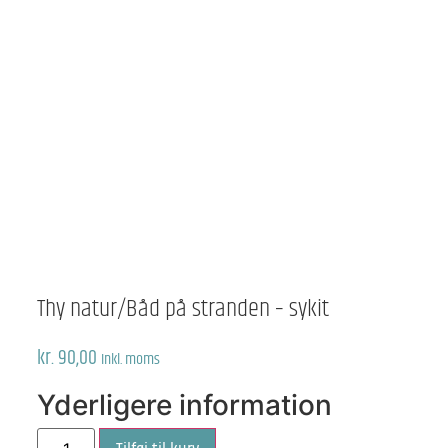
Thy natur/Båd på stranden – sykit
kr.
90,00
Inkl. moms
Yderligere information
Thy