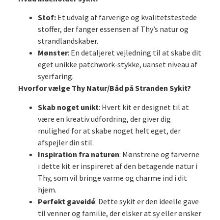
Stof:
Et udvalg af farverige og kvalitetstestede
stoffer, der fanger essensen af Thy’s natur og
strandlandskaber.
Mønster
: En detaljeret vejledning til at skabe dit
eget unikke patchwork-stykke, uanset niveau af
syerfaring.
Hvorfor vælge Thy Natur/Båd på Stranden Sykit?
Skab noget unikt
: Hvert kit er designet til at
være en kreativ udfordring, der giver dig
mulighed for at skabe noget helt eget, der
afspejler din stil.
Inspiration fra naturen
: Mønstrene og farverne
i dette kit er inspireret af den betagende natur i
Thy, som vil bringe varme og charme ind i dit
hjem.
Perfekt gaveidé
: Dette sykit er den ideelle gave
til venner og familie, der elsker at sy eller ønsker