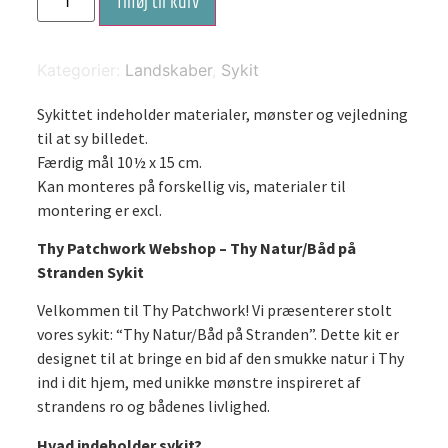
Tilføj til kurv
natur/Båd
på
stranden
-
sykit
Kategorier:
Landskaber
,
Sykit
antal
Sykittet indeholder materialer, mønster og vejledning
til at sy billedet.
Færdig mål 10½ x 15 cm.
Kan monteres på forskellig vis, materialer til
montering er excl.
Thy Patchwork Webshop – Thy Natur/Båd på
Stranden Sykit
Velkommen til Thy Patchwork! Vi præsenterer stolt
vores sykit: “Thy Natur/Båd på Stranden”. Dette kit er
designet til at bringe en bid af den smukke natur i Thy
ind i dit hjem, med unikke mønstre inspireret af
strandens ro og bådenes livlighed.
Hvad indeholder sykit?