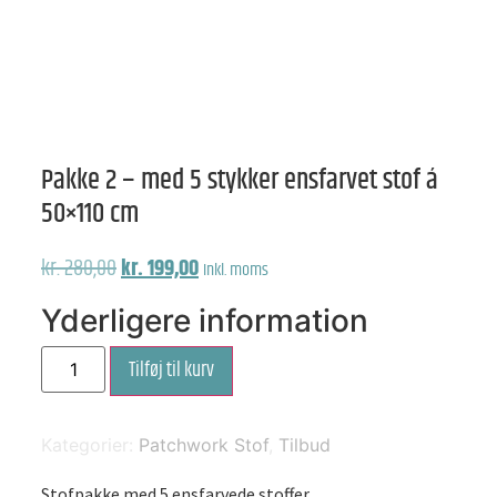
Pakke 2 – med 5 stykker ensfarvet stof á
50×110 cm
Den
Den
kr.
280,00
kr.
199,00
Inkl. moms
oprindelige
aktuelle
Yderligere information
pris
pris
Pakke
var:
er:
Tilføj til kurv
2
-
kr. 280,00.
kr. 199,00.
med
5
stykker
Kategorier:
Patchwork Stof
,
Tilbud
ensfarvet
stof
Stofpakke med 5 ensfarvede stoffer.
á