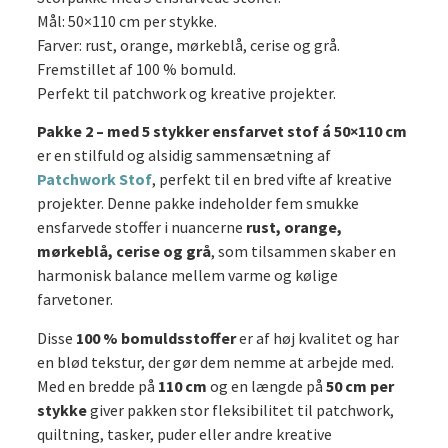
50x110
Mål: 50×110 cm per stykke.
cm
Farver: rust, orange, mørkeblå, cerise og grå.
antal
Fremstillet af 100 % bomuld.
Perfekt til patchwork og kreative projekter.
Pakke 2 – med 5 stykker ensfarvet stof á 50×110 cm
er en stilfuld og alsidig sammensætning af
Patchwork Stof
, perfekt til en bred vifte af kreative
projekter. Denne pakke indeholder fem smukke
ensfarvede stoffer i nuancerne
rust, orange,
mørkeblå, cerise og grå
, som tilsammen skaber en
harmonisk balance mellem varme og kølige
farvetoner.
Disse
100 % bomuldsstoffer
er af høj kvalitet og har
en blød tekstur, der gør dem nemme at arbejde med.
Med en bredde på
110 cm
og en længde på
50 cm per
stykke
giver pakken stor fleksibilitet til patchwork,
quiltning, tasker, puder eller andre kreative