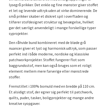
antal
lysegrå prikker. Det enkle og fine mønster giver stoffet
et let og levende udtryk uden at virke dominerende. De
små prikker skaber et diskret spil i overfladen og
tilfører stofdesignet struktur og bevægelse, hvilket
gør det særligt anvendeligt i mange forskellige typer
syprojekter.
Den råhvide bund kombineret med de bløde grå
nuancer giver et lyst og harmonisk udtryk, som passer
perfekt ind i både moderne, nordiske og klassiske
patchworkprojekter. Stoffet fungerer flot som
baggrundsstof, men kan også bruges som et roligt
element mellem mere farverige eller mønstrede
stoffer.
Fremstillet i 100% bomuld med en bredde på 110 cm.
Et alsidigt stof, der egner sig perfekt til patchwork,
quilts, puder, tasker, boligprojekter og mange andre
kreative syopgaver.