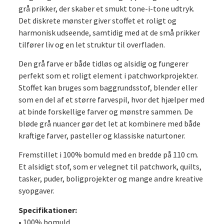
antal
grå prikker, der skaber et smukt tone-i-tone udtryk.
Det diskrete mønster giver stoffet et roligt og
harmonisk udseende, samtidig med at de små prikker
tilfører liv og en let struktur til overfladen.
Den grå farve er både tidløs og alsidig og fungerer
perfekt som et roligt element i patchworkprojekter.
Stoffet kan bruges som baggrundsstof, blender eller
som en del af et større farvespil, hvor det hjælper med
at binde forskellige farver og mønstre sammen. De
bløde grå nuancer gør det let at kombinere med både
kraftige farver, pasteller og klassiske naturtoner.
Fremstillet i 100% bomuld med en bredde på 110 cm.
Et alsidigt stof, som er velegnet til patchwork, quilts,
tasker, puder, boligprojekter og mange andre kreative
syopgaver.
Specifikationer:
• 100% bomuld