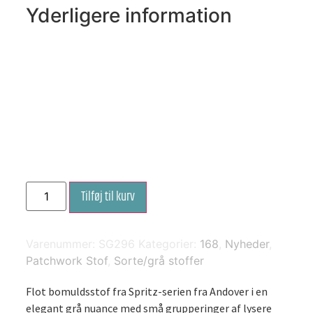
Yderligere information
Spritz
Tilføj til kurv
by
Andover
-
Grå
med
Varenummer:
SG296
Kategorier:
168
,
Nyheder
,
grupperinger
Patchwork Stof
,
Sorte/grå stoffer
af
lysere
grå
Flot bomuldsstof fra Spritz-serien fra Andover i en
små
elegant grå nuance med små grupperinger af lysere
prikker