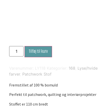
Hvid
Tilføj til kurv
med
sporadiske
lysegrå
ovaler
antal
Varenummer:
LY118
Kategorier:
168
,
Lyse/hvide
farver
,
Patchwork Stof
Fremstillet af 100 % bomuld
Perfekt til patchwork, quilting og interiørprojekter
Stoffet er 110 cm bredt