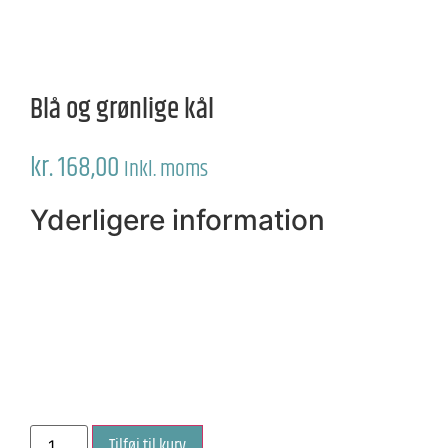
Blå og grønlige kål
kr.
168,00
Inkl. moms
Yderligere information
Blå
Tilføj til kurv