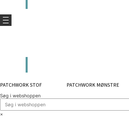
kr.
0,00
0
Kurv
kr.
0,00
0
Kurv
PATCHWORK STOF
PATCHWORK MØNSTRE
Søg i webshoppen
×