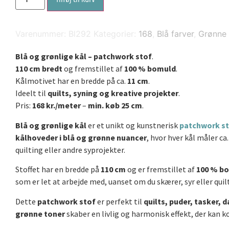
og
grønlige
kål
antal
Varenummer:
Bl292
Kategorier:
168
,
Blå farver
,
Grønne 
Blå og grønlige kål – patchwork stof
.
110 cm bredt
og fremstillet af
100 % bomuld
.
Kålmotivet har en bredde på ca.
11 cm
.
Ideelt til
quilts, syning og kreative projekter
.
Pris:
168 kr./meter
–
min. køb 25 cm
.
Blå og grønlige kål
er et unikt og kunstnerisk
patchwork s
kålhoveder i blå og grønne nuancer
, hvor hver kål måler ca
quilting eller andre syprojekter.
Stoffet har en bredde på
110 cm
og er fremstillet af
100 % b
som er let at arbejde med, uanset om du skærer, syr eller quilt
Dette
patchwork stof
er perfekt til
quilts, puder, tasker, 
grønne toner
skaber en livlig og harmonisk effekt, der kan 