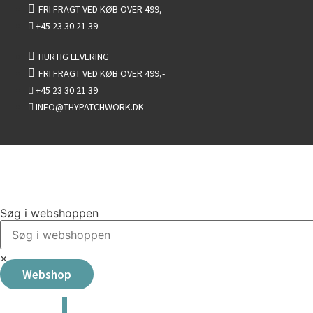
Videre
FRI FRAGT VED KØB OVER 499,-
til
+45 23 30 21 39
indhold
HURTIG LEVERING
FRI FRAGT VED KØB OVER 499,-
+45 23 30 21 39
INFO@THYPATCHWORK.DK
Søg i webshoppen
×
Webshop