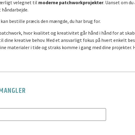
ærligt velegnet til
moderne patchworkprojekter
. Uanset om du 
it håndarbejde.
u kan bestille præcis den mængde, du har brug for.
tchwork, hvor kvalitet og kreativitet går hånd i hånd for at skabe 
l dine kreative behov. Med et ansvarligt fokus på hvert enkelt besti
dine materialer i tide og straks komme i gang med dine projekter. H
 MANGLER