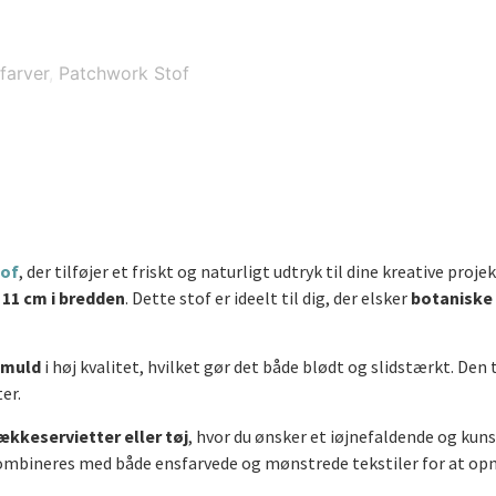
farver
,
Patchwork Stof
tof
, der tilføjer et friskt og naturligt udtryk til dine kreative pr
.
11 cm i bredden
. Dette stof er ideelt til dig, der elsker
botaniske 
omuld
i høj kvalitet, hvilket gør det både blødt og slidstærkt. De
er.
dækkeservietter eller tøj
, hvor du ønsker et iøjnefaldende og ku
kombineres med både ensfarvede og mønstrede tekstiler for at opn