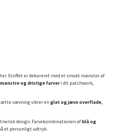
ojekter. Stoffet er dekoreret med et smukt mønster af
mønstre og dristige farver
i dit patchwork,
n tætte vævning sikrer en
glat og jævn overflade
,
nstnerisk design. Farvekombinationen af
blå og
å et personligt udtryk.