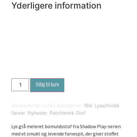
Yderligere information
Lys
Tilføj til kurv
grå
meleret
-
Shadow
Play
Varenummer:
ly143
Kategorier:
164
,
Lyse/hvide
-
farver
,
Nyheder
,
Patchwork Stof
Mas513
-
K2
Lys grå meleret bomuldsstof fra Shadow Play-serien
antal
med et smukt og levende farvespil, der giver stoffet