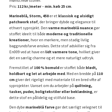
mønstrede stoffer.
Pris:
112 kr./meter
–
min. køb 25 cm
.
Marineblå, Storm, 458
er et
klassisk og alsidigt
patchwork stof
, der bringer dybde og elegance til
ethvert syprojekt. Den
varme marineblå nuance
gør
stoffet ideelt til både
moderne og traditionelle
kreationer
, hvor en mørkere, men stadig livlig
baggrundsfarve ønskes. Dette stof adskiller sig fra
En009 ved at have en
lidt varmere tone
, hvilket giver
det en særlig charme og et mere naturligt udtryk.
Fremstillet af
100 % bomuld
er stoffet både
blødt,
holdbart og let at arbejde med
. Med en bredde på
110
cm
giver det rigeligt med materiale til en bred vifte af
syprojekter. Uanset om du arbejder på
quiltning,
tasker, puder, boligtekstiler eller beklædning
, er
dette stof en pålidelig og stilfuld base.
Den dybe
marineblå farve
gør det særligt velegnet til