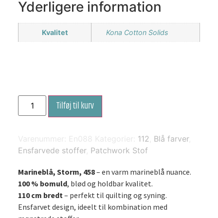
Yderligere information
Kvalitet
Kona Cotton Solids
Marineblå,
Tilføj til kurv
Storm,
458
antal
Varenummer:
En088
Kategorier:
112
,
Blå farver
,
Ensfarvede stoffer
,
Patchwork Stof
Marineblå, Storm, 458
– en varm marineblå nuance.
100 % bomuld
, blød og holdbar kvalitet.
110 cm bredt
– perfekt til quilting og syning.
Ensfarvet design, ideelt til kombination med