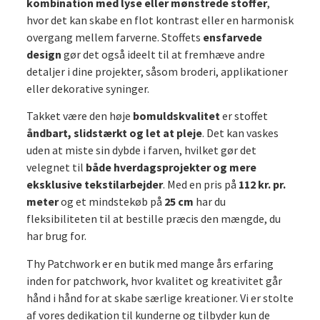
kombination med lyse eller mønstrede stoffer
,
hvor det kan skabe en flot kontrast eller en harmonisk
overgang mellem farverne. Stoffets
ensfarvede
design
gør det også ideelt til at fremhæve andre
detaljer i dine projekter, såsom broderi, applikationer
eller dekorative syninger.
Takket være den høje
bomuldskvalitet
er stoffet
åndbart, slidstærkt og let at pleje
. Det kan vaskes
uden at miste sin dybde i farven, hvilket gør det
velegnet til
både hverdagsprojekter og mere
eksklusive tekstilarbejder
. Med en pris på
112 kr. pr.
meter
og et mindstekøb på
25 cm
har du
fleksibiliteten til at bestille præcis den mængde, du
har brug for.
Thy Patchwork er en butik med mange års erfaring
inden for patchwork, hvor kvalitet og kreativitet går
hånd i hånd for at skabe særlige kreationer. Vi er stolte
af vores dedikation til kunderne og tilbyder kun de