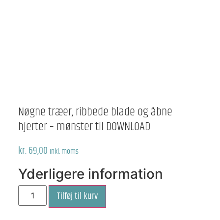
Nøgne træer, ribbede blade og åbne
hjerter – mønster til DOWNLOAD
kr.
69,00
Inkl. moms
Yderligere information
Nøgne
Tilføj til kurv
træer,
ribbede
blade
og