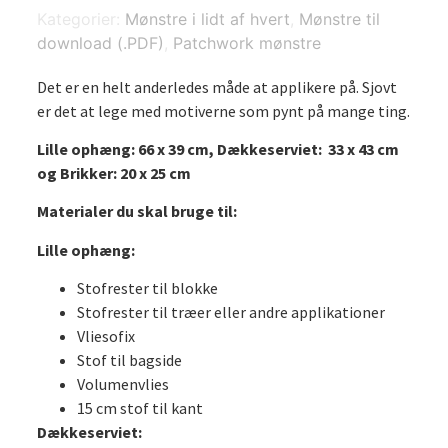
åbne
Kategorier:
Mønstre i lidt af hvert
,
Mønstre til
hjerter
download (.PDF)
,
Patchwork mønstre
-
mønster
til
Det er en helt anderledes måde at applikere på. Sjovt
DOWNLOAD
er det at lege med motiverne som pynt på mange ting.
antal
Lille ophæng: 66 x 39 cm,
Dækkeserviet: 33 x 43 cm
og
Brikker: 20 x 25 cm
Materialer du skal bruge til:
Lille ophæng:
Stofrester til blokke
Stofrester til træer eller andre applikationer
Vliesofix
Stof til bagside
Volumenvlies
15 cm stof til kant
Dækkeserviet: