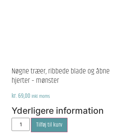
Nøgne træer, ribbede blade og åbne
hjerter – mønster
kr.
69,00
Inkl. moms
Yderligere information
Nøgne
Tilføj til kurv
træer,
ribbede
blade
og