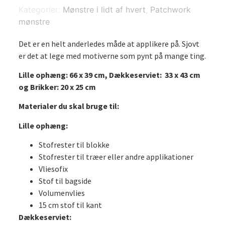
åbne
Kategorier:
Mønstre i lidt af hvert
,
Patchwork
hjerter
mønstre
-
mønster
antal
Det er en helt anderledes måde at applikere på. Sjovt
er det at lege med motiverne som pynt på mange ting.
Lille ophæng: 66 x 39 cm,
Dækkeserviet: 33 x 43 cm
og
Brikker: 20 x 25 cm
Materialer du skal bruge til:
Lille ophæng:
Stofrester til blokke
Stofrester til træer eller andre applikationer
Vliesofix
Stof til bagside
Volumenvlies
15 cm stof til kant
Dækkeserviet: