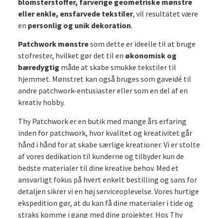
blomsterstoffer, farverige geometriske mønstre
eller enkle, ensfarvede tekstiler
, vil resultatet være
en
personlig og unik dekoration
.
Patchwork mønstre
som dette er ideelle til at bruge
stofrester, hvilket gør det til en
økonomisk og
bæredygtig
måde at skabe smukke tekstiler til
hjemmet. Mønstret kan også bruges som gaveidé til
andre patchwork-entusiaster eller som en del af en
kreativ hobby.
Thy Patchwork er en butik med mange års erfaring
inden for patchwork, hvor kvalitet og kreativitet går
hånd i hånd for at skabe særlige kreationer. Vi er stolte
af vores dedikation til kunderne og tilbyder kun de
bedste materialer til dine kreative behov. Med et
ansvarligt fokus på hvert enkelt bestilling og sans for
detaljen sikrer vi en høj serviceoplevelse. Vores hurtige
ekspedition gør, at du kan få dine materialer i tide og
straks komme i gang med dine projekter. Hos Thy