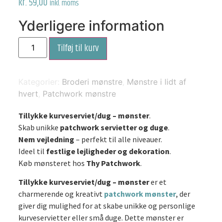
kr.
59,00
Inkl. moms
Yderligere information
Tillykke
Tilføj til kurv
kurveserviet/dug
-
mønster
antal
Kategorier:
Broderi mønstre
,
Mønstre i lidt af
hvert
,
Patchwork mønstre
Tillykke kurveserviet/dug – mønster
.
Skab unikke
patchwork servietter og duge
.
Nem vejledning
– perfekt til alle niveauer.
Ideel til
festlige lejligheder og dekoration
.
Køb mønsteret hos
Thy Patchwork
.
Tillykke kurveserviet/dug – mønster
er et
charmerende og kreativt
patchwork mønster
, der
giver dig mulighed for at skabe unikke og personlige
kurveservietter eller små duge. Dette mønster er