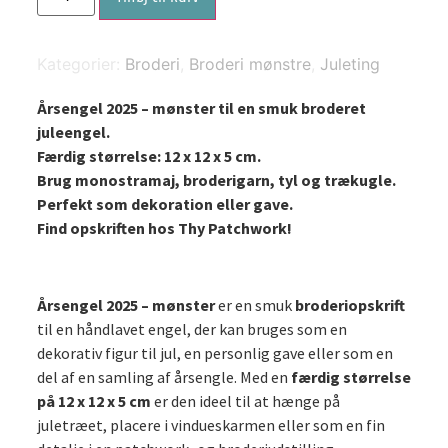
-
mønster
antal
Kategorier:
Broderi
,
Broderi mønstre
,
Juleting
Årsengel 2025 – mønster til en smuk broderet
juleengel.
Færdig størrelse: 12 x 12 x 5 cm.
Brug monostramaj, broderigarn, tyl og trækugle.
Perfekt som dekoration eller gave.
Find opskriften hos Thy Patchwork!
Årsengel 2025 – mønster
er en smuk
broderiopskrift
til en håndlavet engel, der kan bruges som en
dekorativ figur til jul, en personlig gave eller som en
del af en samling af årsengle. Med en
færdig størrelse
på 12 x 12 x 5 cm
er den ideel til at hænge på
juletræet, placere i vindueskarmen eller som en fin