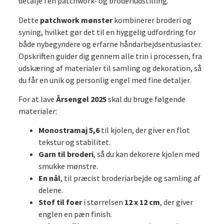
detalje i en patchwork- og broderiudstilling.
Dette
patchwork mønster
kombinerer broderi og
syning, hvilket gør det til en hyggelig udfordring for
både nybegyndere og erfarne håndarbejdsentusiaster.
Opskriften guider dig gennem alle trin i processen, fra
udskæring af materialer til samling og dekoration, så
du får en unik og personlig engel med fine detaljer.
For at lave
Årsengel 2025
skal du bruge følgende
materialer:
Monostramaj 5,6
til kjolen, der giver en flot
tekstur og stabilitet.
Garn til broderi
, så du kan dekorere kjolen med
smukke mønstre.
En nål
, til præcist broderiarbejde og samling af
delene.
Stof til foer
i størrelsen
12 x 12 cm
, der giver
englen en pæn finish.