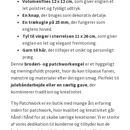
Volumenflies 12 x 12 cm
, som giver englen et
let polstret og fyldigt udtryk.
En knap
, der bruges som dekorativ detalje.
En trækugle på 25 mm
, der fungerer som
englens hoved.
Tyl til vinger i størrelsen 11 x 26 cm
, som giver
englen en let og elegant fremtoning.
Garn til hår
, der tilføjer et unikt og personligt
præg.
Denne
broderi- og patchworkengel
er et hyggeligt
og meningsfuldt projekt, hvor du kan tilpasse farver,
mønstre og materialer efter din egen smag. Perfekt til
julehåndarbejde eller en særlig gave
, der
kombinerer tradition og kreativitet.
Thy Patchwork er en butik med mange års erfaring
inden for patchwork, hvor kvalitet og kreativitet går
hånd i hånd for at skabe særlige kreationer. Vi er stolte
af vores dedikation til kunderne og tilbyder kun de