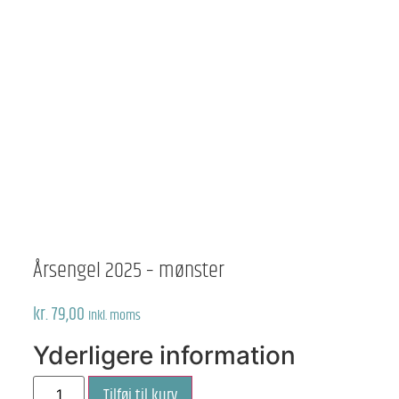
Årsengel 2025 – mønster
kr.
79,00
Inkl. moms
Yderligere information
Årsengel
Tilføj til kurv
2025